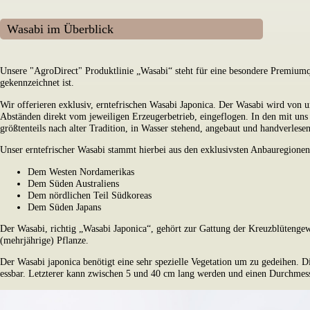
Wasabi im Überblick
Unsere "AgroDirect" Produktlinie „Wasabi“ steht für eine besondere Premiumqu
gekennzeichnet ist.
Wir offerieren exklusiv, erntefrischen Wasabi Japonica. Der Wasabi wird von u
Abständen direkt vom jeweiligen Erzeugerbetrieb, eingeflogen. In den mit un
größtenteils nach alter Tradition, in Wasser stehend, angebaut und handverlesen
Unser erntefrischer Wasabi stammt hierbei aus den exklusivsten Anbauregionen
Dem Westen Nordamerikas
Dem Süden Australiens
Dem nördlichen Teil Südkoreas
Dem Süden Japans
Der Wasabi, richtig „Wasabi Japonica“, gehört zur Gattung der Kreuzblütengew
(mehrjährige) Pflanze.
Der Wasabi japonica benötigt eine sehr spezielle Vegetation um zu gedeihen. Die
essbar. Letzterer kann zwischen 5 und 40 cm lang werden und einen Durchmess