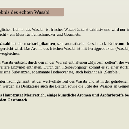
bnis des echten Wasabi
nglichen Heimat des Wasabi, ist frischer Wasabi äußerst exklusiv und wird nur 
eicht - ein Muss für Feinschmecker und Gourmets.
Wasabi
hat einen
scharf-pikanten
, sehr aromatischen Geschmack. Er
betont
, 
gereicht wird. Das Aroma des frischen Wasabi ist mit Fertigprodukten (Wasabi
 vergleichen.
 Wasabi entsteht durch den in der Wurzel enthaltenen „Myrosin Zellen“, die w
weitere Enzyme) enthalten. Durch den „Reibevorgang“ kommt es zu einer stoffl
erische Substanzen, sogenannte Isothocyanate, auch bekannt als „Senföle“.
irhizom genannt, ist der wertvollste Teil des Wasabi und ist in der gehobenen
 werden als Delikatesse auch die Blätter, sowie die Stile des Wasabis an Genie
ls Hauptzutat Meerrettich, einige künstliche Aromen und Azofarbstoffe bei
 den Geschmack.