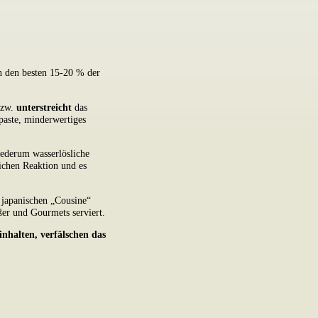
in den besten 15-20 % der
bzw.
unterstreicht
das
paste, minderwertiges
iederum wasserlösliche
ichen Reaktion und es
 japanischen „Cousine“
ßer und Gourmets serviert.
nhalten, verfälschen das